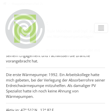
Direkt zur Hauptnavigation springen
Direkt zum Inhalt springen
Personen
Weggefährten (Teil 2)
Werner Schenk
Professor an der Hochschule München und Dipl. Ing. für
die Planung von effizienten Wärmepumpenanlagen
Werner Schenk ist ein „Wärmepumpenpionier“, der mit
seinem Engagement und Fachwissen die Branche
vorangebracht hat.
Die erste Wärmepumpe: 1992. Ein Arbeitskollege hatte
mich gebeten, bei der Verlegung der Absorberrohre seiner
Erdreichwärmepumpe mitzuhelfen. Als damaliger PV
Spezialist hatte ich noch keine Ahnung von
Wärmepumpen.
Aktiv in: 47° 51? N , 12° 8? E