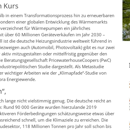
m Kurs
halb in einem Transformationsprozess hin zu erneuerbaren
, sondern einer globalen Entwicklung des Wärmemarkts
r verzeichnet für Wärmepumpen ein jährliches
t über 60 Millionen Geräteverkäufen im Jahr 2030 –
 ist die deutsche Heizungsindustrie weltweit führend in
iezweigen auch (Automobil, Photovoltaik) gibt es nur zwei
aktiv mitzugestalten oder mittelfristig gegenüber den
Die Beratungsgesellschaft PricewaterhouseCoopers (PwC)
ustriepolitischen Studie dargestellt. Als Metastudie
rer wichtiger Arbeiten wie der „Klimapfade“-Studie von
ora Energiewende.
“,
 lange nicht vielstimmig genug. Die deutsche reicht an
ran: Rund 90 000 Geräte wurden hierzulande 2019
traktiveren Förderbedingungen schätzungsweise etwas über
sreichend schnell, um die Klimaziele zu erreichen. Die
esektor, 118 Millionen Tonnen pro Jahr soll schon bis