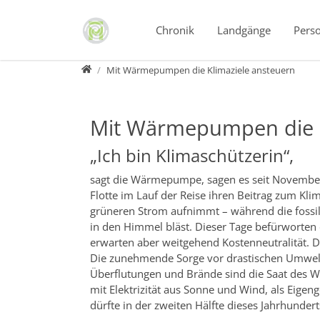
Direkt zur Hauptnavigation springen
Direkt zum Inhalt springen
Chronik
Landgänge
Pers
Horizonte
Mit Wärmepumpen die Klimaziele ansteuern
Mit Wärmepumpen die K
„Ich bin Klimaschützerin“,
sagt die Wärmepumpe, sagen es seit November
Flotte im Lauf der Reise ihren Beitrag zum Kl
grüneren Strom aufnimmt – während die fossi
in den Himmel bläst. Dieser Tage befürworten
erwarten aber weitgehend Kostenneutralität. D
Die zunehmende Sorge vor drastischen Umwelt
Überflutungen und Brände sind die Saat des W
mit Elektrizität aus Sonne und Wind, als Eigen
dürfte in der zweiten Hälfte dieses Jahrhundert