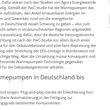
. Dafür wären nach den Studien von Agora Energiewende
dig. Gemäß der PwC-Studie hat die Wärmepumpen das
er aufzulösen, den Anteil erneuerbarer Energien im
 und Gewerken rund um die energetische
 in Deutschland) neuen Schwung zu geben – also zum
cht selten in strukturschwachen Regionen angesiedelt.
oraussetzung dafür, dass die deutsche Heizungsbranche
ichtung ist nach der PwC-Studie vor allem durch einen
e für den Gebäudebestand und eine faire Bepreisung der
kung oder Streichung der EEG-Umlage in Kombination mit
 richtige Weg. Aber die Umsetzung müsse konsequent und
ltschonende Wärmepumpen-Technologie gegenüber
für die Gebäudeeigentümer attraktiv.
ärmepumpen in Deutschland bis
ind sorgen: Plug-and-play-Geräte als Erleichterung fürs
öhere Automatisierung in der Fertigung zur
ungsgrads bestimmter Komponenten.