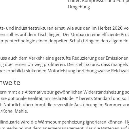
Lüfter, Kompressor und Pumpe
Umgebung.
s- und Industriestrukturen ernst, wie aus den im Herbst 2020 vo
en soll es auf dem Tisch liegen. Der Umbau in eine effiziente Pro
mpentechnologie einen doppelten Schub bringen: den allgemein e
muss auch dem Verkehr eine gestufte Reduzierung der Emission
ung über einen Umweg profitieren. Der sieht so aus, dass mange
iner erheblich sinkenden Motorleistung beziehungsweise Reichwei
hweite
nimmt als Alternative zur gewöhnlichen Widerstandsheizung sch
sie optionale Realität, im Tesla Model Y bereits Standard und sol
t. Natürlich übernimmt die reversible Ausführung im Sommer auc
i/Kona, Mahle.
industrie wird die Wärmepumpenheizung ignorieren können. Hyund
ie im Verbund mit dem Energiemanagement, das die Batterien auf 