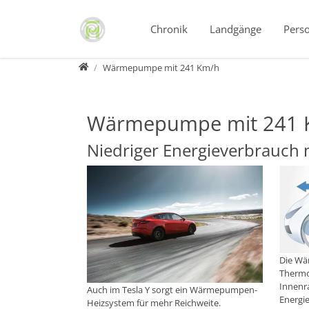
Direkt zur Hauptnavigation springen
Direkt zum Inhalt springen
Chronik
Landgänge
Pers
Horizonte
Wärmepumpe mit 241 Km/h
Wärmepumpe mit 241 
Niedriger Energieverbrauch
Die Wä
Thermo
Innenr
Auch im Tesla Y sorgt ein Wärmepumpen-
Energi
Heizsystem für mehr Reichweite.