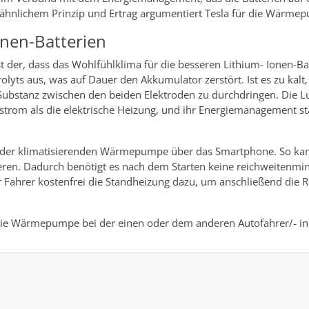
t ähnlichem Prinzip und Ertrag argumentiert Tesla für die Wärm
onen-Batterien
der, dass das Wohlfühlklima für die besseren Lithium- Ionen-Bat
olyts aus, was auf Dauer den Akkumulator zerstört. Ist es zu ka
 Substanz zwischen den beiden Elektroden zu durchdringen. Die 
trom als die elektrische Heizung, und ihr Energiemanagement stab
ung der klimatisierenden Wärmepumpe über das Smartphone. So ka
eren. Dadurch benötigt es nach dem Starten keine reichweitenmi
 Fahrer kostenfrei die Standheizung dazu, um anschließend die R
r die Wärmepumpe bei der einen oder dem anderen Autofahrer/- in