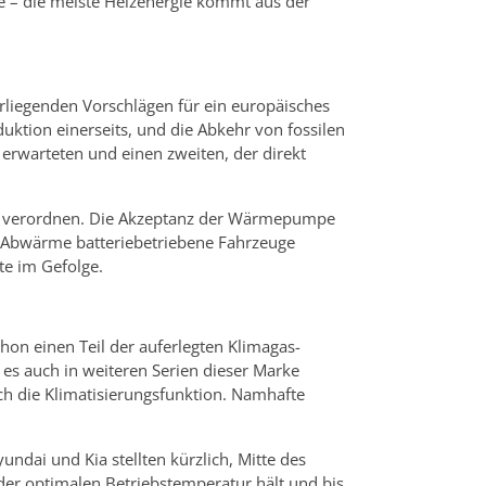
 – die meiste Heizenergie kommt aus der
rliegenden Vorschlägen für ein europäisches
duktion einerseits, und die Abkehr von fossilen
rwarteten und einen zweiten, der direkt
en verordnen. Die Akzeptanz der Wärmepumpe
ls Abwärme batteriebetriebene Fahrzeuge
te im Gefolge.
on einen Teil der auferlegten Klimagas-
l es auch in weiteren Serien dieser Marke
h die Klimatisierungsfunktion. Namhafte
ai und Kia stellten kürzlich, Mitte des
der optimalen Betriebstemperatur hält und bis