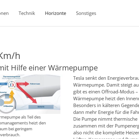
onen
Technik
Horizonte
Sonstiges
Km/h
 mit Hilfe einer Wärmepumpe
Tesla senkt den Energieverbrau
Wärmepumpe. Damit steigt auc
gibt es einen Offroad-Modus – 
Wärmepumpe heizt den Innenr
Besonders in kälteren Gegende
dann mehr Energie für die Fahr
rmepumpe als Teil des
Die Pumpe nimmt thermische E
managements heizt den
zusammen mit der Pumpenergie
aum bei geringem
also nicht die komplette Heizen
everbrauch.